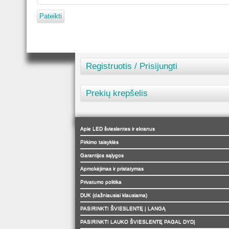
Pateikti
Registruotis / Prisijungti
Prekių krepšelis
Apie LED švieslentes ir ekranus
Pirkimo taisyklės
Garantijos sąlygos
Apmokėjimas ir pristatymas
Privatumo politika
DUK (dažniausiai klausiama)
PASIRINKTI ŠVIESLENTĘ Į LANGĄ
PASIRINKTI LAUKO ŠVIESLENTĘ PAGAL DYDĮ