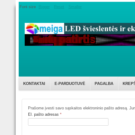
Font size
Bigger
Reset
Smaller
KONTAKTAI
E-PARDUOTUVĖ
PAGALBA
KREP
Prašome įvesti savo sąskaitos elektroninio pašto adresą. Jums
El. pašto adresas
*