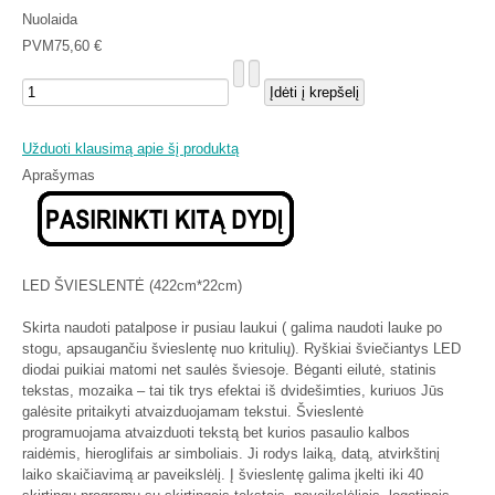
Nuolaida
PVM
75,60 €
Užduoti klausimą apie šį produktą
Aprašymas
LED ŠVIESLENTĖ (422cm*22cm)
Skirta naudoti patalpose ir pusiau laukui ( galima naudoti lauke po
stogu, apsaugančiu švieslentę nuo kritulių). Ryškiai šviečiantys LED
diodai puikiai matomi net saulės šviesoje. Bėganti eilutė, statinis
tekstas, mozaika – tai tik trys efektai iš dvidešimties, kuriuos Jūs
galėsite pritaikyti atvaizduojamam tekstui. Švieslentė
programuojama atvaizduoti tekstą bet kurios pasaulio kalbos
raidėmis, hieroglifais ar simboliais. Ji rodys laiką, datą, atvirkštinį
laiko skaičiavimą ar paveikslėlį. Į švieslentę galima įkelti iki 40