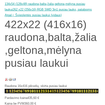
134x54 (128x48) raudona,balta,žalia,geltona,mėlyna pusiau
laukui
262 x22 (256x16) RGB SMD 3in1 pusiau lauko, patalpoms
Atgal į: Švieslentės pusiau laukui (vidaus)
422x22 (416x16)
raudona,balta,žalia
,geltona,mėlyna
pusiau laukui
Raudona 16x416 pikselių, skirta pusiau laukui
Pardavimo kaina
435,60 €
Kaina be PVM
360,00 €