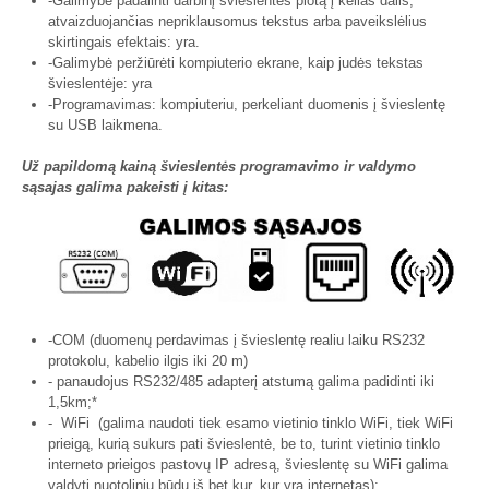
-Galimybė padalinti darbinį švieslentės plotą į kelias dalis,
atvaizduojančias nepriklausomus tekstus arba paveikslėlius
skirtingais efektais: yra.
-Galimybė peržiūrėti kompiuterio ekrane, kaip judės tekstas
švieslentėje: yra
-Programavimas: kompiuteriu, perkeliant duomenis į švieslentę
su USB laikmena.
Už papildomą kainą švieslentės programavimo ir valdymo
sąsajas galima pakeisti į kitas:
-COM (duomenų perdavimas į švieslentę realiu laiku RS232
protokolu, kabelio ilgis iki 20 m)
- panaudojus RS232/485 adapterį atstumą galima padidinti iki
1,5km;*
- WiFi (galima naudoti tiek esamo vietinio tinklo WiFi, tiek WiFi
prieigą, kurią sukurs pati švieslentė, be to, turint vietinio tinklo
interneto prieigos pastovų IP adresą, švieslentę su WiFi galima
valdyti nuotoliniu būdu iš bet kur, kur yra internetas);