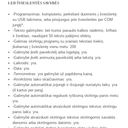
LED ŠVIESLENTĖS SAVYBĖS
-Programavimas: kompiuteriu, perkeliant duomenis į švieslentę
su USB laikmena, arba prisijungus prie švieslentės per COM
jungtį*.
-Teksto galimybės: bet kurios pasaulio kalbos raidėmis, šriftais
ir ženklais, naudojant 50 teksto judėjimo efektų.
-Galimas skirtingų programų su įvairiais tekstais kiekis,
įkeliamas į švieslentę vienu metu: 200
-Galimybė įkelti paveikslėlį arba logotipą: yra.
-Galimybė įkelti animuotą paveikslėlį arba tekstą: yra.
-Laikrodis: yra.
-Data: yra.
-Termometras: yra galimybė už papildomą kainą.
-Atvirkštinis laiko skaičiavimas: yra.
-Galimybė automatiškai įsijungti ir išsijungti nustatytu laiku: yra
(4 kartus per parą)
-Galimybė automatiškai reguliuoti ryškumą skirtingu paros metu:
yra.
-Galimybė automatiškai atvaizduoti skirtingus tekstus skirtingu
paros laiku: yra.
-Galimybė atvaizduoti skirtingus tekstus skirtingomis savaitės
dienomis arba skirtingomis datomis: yra.