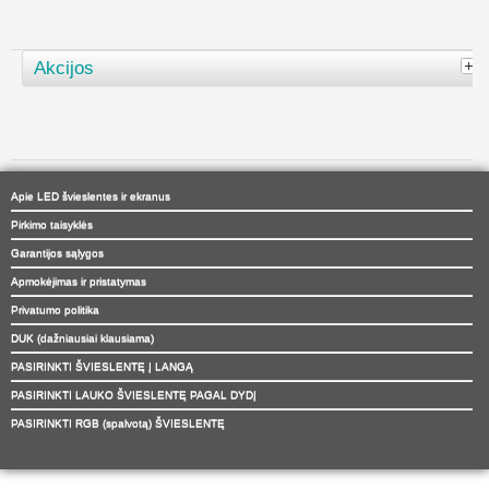
Akcijos
Apie LED švieslentes ir ekranus
Pirkimo taisyklės
Garantijos sąlygos
Apmokėjimas ir pristatymas
Privatumo politika
DUK (dažniausiai klausiama)
PASIRINKTI ŠVIESLENTĘ Į LANGĄ
PASIRINKTI LAUKO ŠVIESLENTĘ PAGAL DYDĮ
PASIRINKTI RGB (spalvotą) ŠVIESLENTĘ