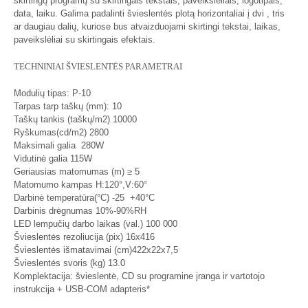
skirtingų programų su skirtingais tekstais, paveikslėliais, logotipais,
data, laiku. Galima padalinti švieslentės plotą horizontaliai į dvi , tris
ar daugiau dalių, kuriose bus atvaizduojami skirtingi tekstai, laikas,
paveikslėliai su skirtingais efektais.
TECHNINIAI ŠVIESLENTĖS PARAMETRAI
Modulių tipas: P-10
Tarpas tarp taškų (mm): 10
Taškų tankis (taškų/m2) 10000
Ryškumas(cd/m2) 2800
Maksimali galia 280W
Vidutinė galia 115W
Geriausias matomumas (m) ≥ 5
Matomumo kampas H:120°,V:60°
Darbinė temperatūra(°C) -25 +40°C
Darbinis drėgnumas 10%-90%RH
LED lempučių darbo laikas (val.) 100 000
Švieslentės rezoliucija (pix) 16x416
Švieslentės išmatavimai (cm)422x22x7,5
Švieslentės svoris (kg) 13.0
Komplektacija: švieslentė, CD su programine įranga ir vartotojo
instrukcija + USB-COM adapteris*