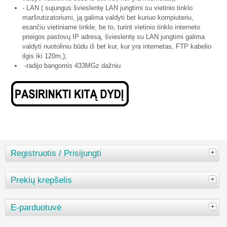
- LAN ( sujungus švieslentę LAN jungtimi su vietinio tinklo
maršrutizatoriumi, ją galima valdyti bet kuriuo kompiuteriu,
esančiu vietiniame tinkle, be to, turint vietinio tinklo interneto
prieigos pastovų IP adresą, švieslentę su LAN jungtimi galima
valdyti nuotoliniu būdu iš bet kur, kur yra internetas, FTP kabelio
ilgis iki 120m,);
-radijo bangomis 433MGz dažniu
Registruotis / Prisijungti
Prekių krepšelis
E-parduotuvė